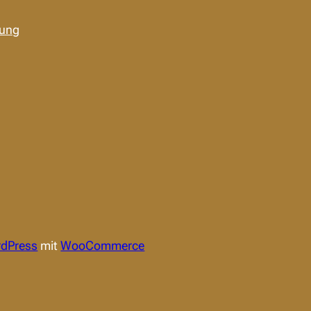
rung
dPress
mit
WooCommerce