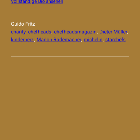
Vollständige Bio ansehen
Guido Fritz
charity
, 
chefheads
, 
chefheadsmagazin
, 
Dieter Müller
, 
kinderherz
, 
Marlon Rademacher
, 
michelin
, 
starchefs