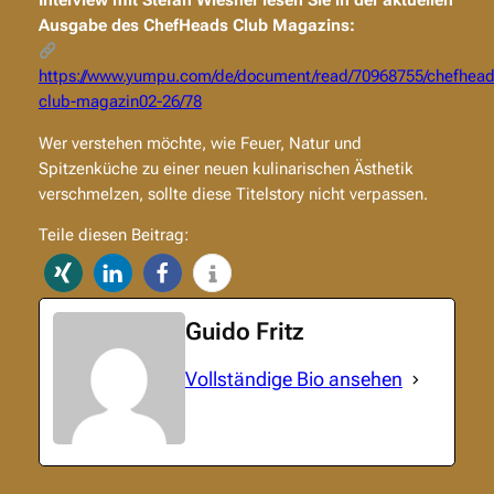
Interview mit Stefan Wiesner lesen Sie in der aktuellen
Ausgabe des ChefHeads Club Magazins:
https://www.yumpu.com/de/document/read/70968755/chefhead
club-magazin02-26/78
Wer verstehen möchte, wie Feuer, Natur und
Spitzenküche zu einer neuen kulinarischen Ästhetik
verschmelzen, sollte diese Titelstory nicht verpassen.
Teile diesen Beitrag:
Guido Fritz
Vollständige Bio ansehen