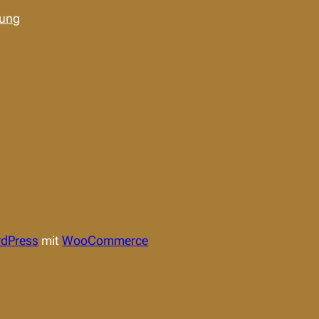
rung
dPress
mit
WooCommerce