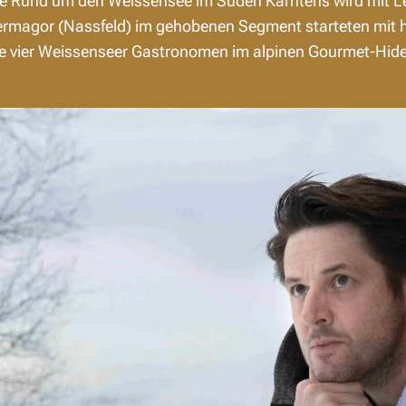
e Rund um den Weissensee im Süden Kärntens wird mit L
rmagor (Nassfeld) im gehobenen Segment starteten mit 
 vier Weissenseer Gastronomen im alpinen Gourmet-Hidea