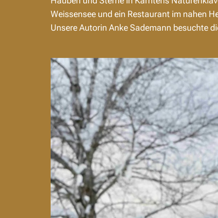
Hauben und Sterne in Kärntens Naturenklav
Weissensee und ein Restaurant im nahen He
Unsere Autorin Anke Sademann besuchte die