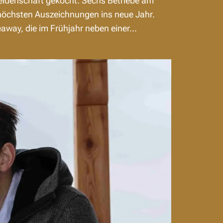
eidenschaft gekocht. Sechs Betriebe am
höchsten Auszeichnungen ins neue Jahr.
way, die im Frühjahr neben einer…